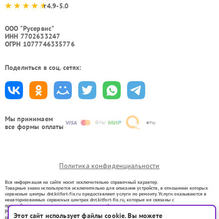
4.9-5.0
ООО "Русервис"
ИНН 7702633247
ОГРН 1077746335776
Поделиться в соц. сетях:
Мы принимаем
все формы оплаты
Политика конфиденциальности
Вся информация на сайте носит исключительно справочный характер.
Товарные знаки используются исключительно для описания устройств, в отношении которых
сервисные центры dnt.kitfort-fix.ru предоставляют услуги по ремонту. Услуги оказываются в
неавторизованных сервисных центрах dnt.kitfort-fix.ru, которые не связаны с
правообладателями товарных знаков или их официальными представителями.
Ремонт осуществляется для устройств, уже введенных в гражданский оборот в соответствии
Этот сайт использует файлы cookie. Вы можете
со статьей 1487 ГК РФ.