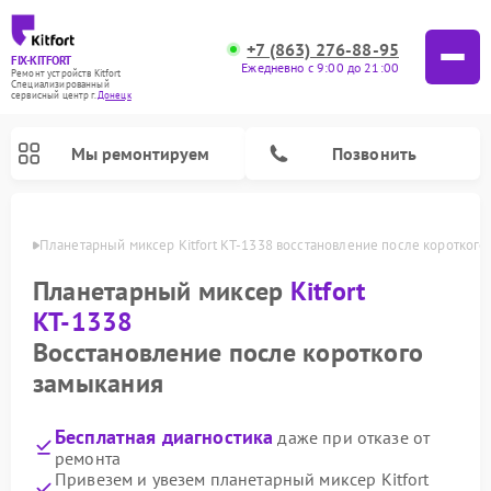
+7 (863) 276-88-95
FIX-KITFORT
Ежедневно с 9:00 до 21:00
Ремонт устройств Kitfort
Специализированный
cервисный центр г.
Донецк
Мы ремонтируем
Позвонить
нецке
Планетарный миксер Kitfort КТ-1338 восстановление после короткого
Планетарный миксер
Kitfort
КТ-1338
Восстановление после короткого
замыкания
Бесплатная диагностика
даже при отказе от
Ремонт роботов-пылесосов Kitfort
Ремонт индукционных плит Kitfort
Ремонт увлажнителей воздуха Kitfort
Ремонт роботов-стеклоочистителей Kitfort
Ремонт вертикальных пылесосов Kitfort
Ремонт очистителей воздуха Kitfort
Ремонт гладильных систем Kitfort
ремонта
Привезем и увезем планетарный миксер Kitfort