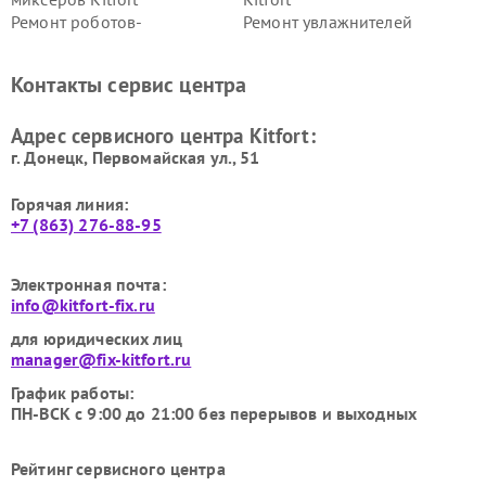
Ремонт роботов-
Ремонт увлажнителей
стеклоочистителей Kitfort
воздуха Kitfort
Ремонт очистителей воздуха
Ремонт велотренажеров
Контакты сервис центра
Kitfort
Kitfort
Ремонт гладильных систем
Ремонт беговых дорожек
Адрес сервисного центра Kitfort:
Kitfort
Kitfort
г. Донецк, Первомайская ул., 51
Горячая линия:
+7 (863) 276-88-95
Электронная почта:
info@kitfort-fix.ru
для юридических лиц
manager@fix-kitfort.ru
График работы:
ПН-ВСК с 9:00 до 21:00 без перерывов и выходных
Рейтинг сервисного центра