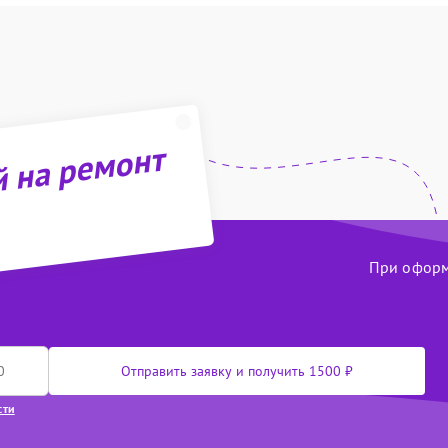
й на ремонт
При оформл
Отправить заявку и получить 1500 ₽
сти