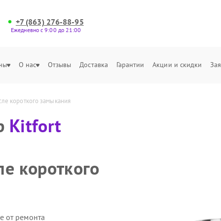
+7 (863) 276-88-95
Ежедневно с 9:00 до 21:00
ны
О нас
Отзывы
Доставка
Гарантии
Акции и скидки
Зая
сле короткого замыкания
р
Kitfort
ле короткого
е от ремонта