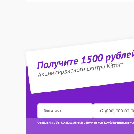
Получите 1500 рубле
Акция сервисного центра Kitfort
Отправляя, Вы соглашаетесь с
политикой конфиденциально