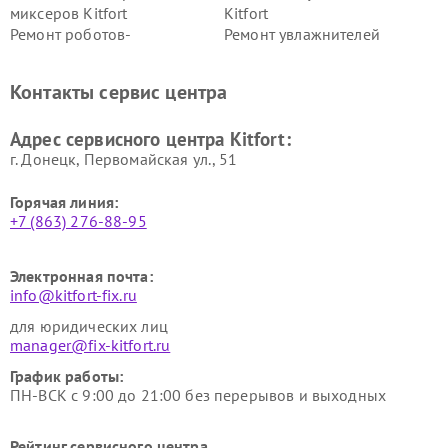
миксеров Kitfort
Kitfort
Ремонт роботов-
Ремонт увлажнителей
стеклоочистителей Kitfort
воздуха Kitfort
Ремонт очистителей воздуха
Ремонт велотренажеров
Контакты сервис центра
Kitfort
Kitfort
Ремонт гладильных систем
Ремонт беговых дорожек
Адрес сервисного центра Kitfort:
Kitfort
Kitfort
г. Донецк, Первомайская ул., 51
Горячая линия:
+7 (863) 276-88-95
Электронная почта:
info@kitfort-fix.ru
для юридических лиц
manager@fix-kitfort.ru
График работы:
ПН-ВСК с 9:00 до 21:00 без перерывов и выходных
Рейтинг сервисного центра