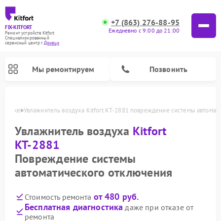
+7 (863) 276-88-95
FIX-KITFORT
Ежедневно с 9:00 до 21:00
Ремонт устройств Kitfort
Специализированный
cервисный центр г.
Донецк
Мы ремонтируем
Позвонить
Донецке
Увлажнитель воздуха Kitfort КТ-2881 повреждение системы автомат
Увлажнитель воздуха
Kitfort
КТ-2881
Повреждение системы
автоматического отключения
от 480 руб.
Стоимость ремонта
Ремонт роботов-стеклоочистителей Kitfort
Ремонт роботов-пылесосов Kitfort
Ремонт планетарных миксеров Kitfort
Ремонт вертикальных пылесосов Kitfort
Ремонт индукционных плит Kitfort
Ремонт очистителей воздуха Kitfort
Ремонт гладильных систем Kitfort
Бесплатная диагностика
даже при отказе от
ремонта