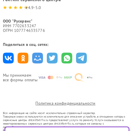
4.9-5.0
ООО "Русервис"
ИНН 7702633247
ОГРН 1077746335776
Поделиться в соц. сетях:
Мы принимаем
все формы оплаты
Политика конфиденциальности
Вся информация на сайте носит исключительно справочный характер.
Товарные знаки используются исключительно для описания устройств, в отношении которых
сервисные центры dnt.kitfort-fix.ru предоставляют услуги по ремонту. Услуги оказываются в
неавторизованных сервисных центрах dnt.kitfort-fix.ru, которые не связаны с
правообладателями товарных знаков или их официальными представителями.
Ремонт осуществляется для устройств, уже введенных в гражданский оборот в соответствии