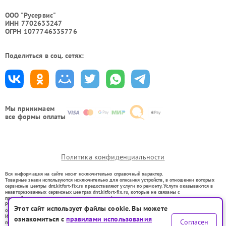
ООО "Русервис"
ИНН 7702633247
ОГРН 1077746335776
Поделиться в соц. сетях:
Мы принимаем
все формы оплаты
Политика конфиденциальности
Вся информация на сайте носит исключительно справочный характер.
Товарные знаки используются исключительно для описания устройств, в отношении которых
сервисные центры dnt.kitfort-fix.ru предоставляют услуги по ремонту. Услуги оказываются в
неавторизованных сервисных центрах dnt.kitfort-fix.ru, которые не связаны с
правообладателями товарных знаков или их официальными представителями.
Ремонт осуществляется для устройств, уже введенных в гражданский оборот в соответствии
Этот сайт использует файлы cookie. Вы можете
со статьей 1487 ГК РФ.
Использование товарных знаков не преследует цели индивидуализации услуг или введения
ознакомиться с
правилами использования
Согласен
потребителей в заблуждение, а служит для информирования о предоставляемых услугах по