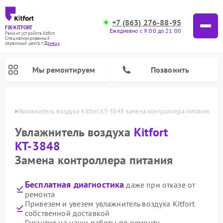
+7 (863) 276-88-95
FIX-KITFORT
Ежедневно с 9:00 до 21:00
Ремонт устройств Kitfort
Специализированный
cервисный центр г.
Донецк
Мы ремонтируем
Позвонить
нецке
Увлажнитель воздуха Kitfort КТ-3848 замена контроллера питания
Увлажнитель воздуха
Kitfort
КТ-3848
Замена контроллера питания
Бесплатная диагностика
даже при отказе от
ремонта
Привезем и увезем увлажнитель воздуха Kitfort
Ремонт роботов-стеклоочистителей Kitfort
Ремонт роботов-пылесосов Kitfort
Ремонт планетарных миксеров Kitfort
Ремонт вертикальных пылесосов Kitfort
Ремонт индукционных плит Kitfort
Ремонт очистителей воздуха Kitfort
Ремонт гладильных систем Kitfort
собственной доставкой
Гарантия на наши работы по ремонту