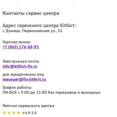
стеклоочистителей Kitfort
воздуха Kitfort
Ремонт очистителей воздуха
Ремонт велотренажеров
Контакты сервис центра
Kitfort
Kitfort
Ремонт гладильных систем
Ремонт беговых дорожек
Адрес сервисного центра Kitfort:
Kitfort
Kitfort
г. Донецк, Первомайская ул., 51
Горячая линия:
+7 (863) 276-88-95
Электронная почта:
info@kitfort-fix.ru
для юридических лиц
manager@fix-kitfort.ru
График работы:
ПН-ВСК с 9:00 до 21:00 без перерывов и выходных
Рейтинг сервисного центра
4.9-5.0